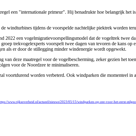
l een "internationale primeur". Hij benadrukte hoe belangrijk het is d
n de windturbines tijdens de voorspelde nachtelijke piektrek worden t
d 2022 een vogelmigratievoorspellingsmodel dat de vogeltrek twee da
groep trekvogelexperts voorspelt twee dagen van tevoren de kans op e
gen als er door de stillegging minder windenergie wordt opgewekt.
g van deze maatregel voor de vogelbescherming, zeker gezien het toe
gevolgen voor de Noordzee te minimaliseren.
n zal voortdurend worden verbeterd. Ook windparken die momenteel in 
ttps://www.rijksoverheid.nl/actueel/nieuws/2023/05/15/windparken-op-zee-voor-het-eerst-stilge