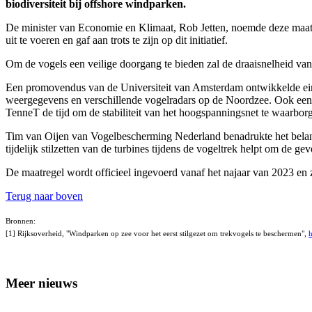
biodiversiteit bij offshore windparken.
De minister van Economie en Klimaat, Rob Jetten, noemde deze maatrege
uit te voeren en gaf aan trots te zijn op dit initiatief.
Om de vogels een veilige doorgang te bieden zal de draaisnelheid va
Een promovendus van de Universiteit van Amsterdam ontwikkelde ein
weergegevens en verschillende vogelradars op de Noordzee. Ook een 
TenneT de tijd om de stabiliteit van het hoogspanningsnet te waarbor
Tim van Oijen van Vogelbescherming Nederland benadrukte het belan
tijdelijk stilzetten van de turbines tijdens de vogeltrek helpt om de 
De maatregel wordt officieel ingevoerd vanaf het najaar van 2023 e
Terug naar boven
Bronnen:
[1] Rijksoverheid, "Windparken op zee voor het eerst stilgezet om trekvogels te beschermen",
h
Meer nieuws