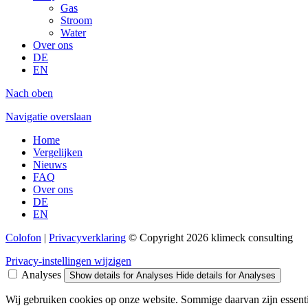
Gas
Stroom
Water
Over ons
DE
EN
Nach oben
Navigatie overslaan
Home
Vergelijken
Nieuws
FAQ
Over ons
DE
EN
Colofon
|
Privacyverklaring
© Copyright 2026 klimeck consulting
Privacy-instellingen wijzigen
Analyses
Show details
for Analyses
Hide details
for Analyses
Wij gebruiken cookies op onze website. Sommige daarvan zijn essentie