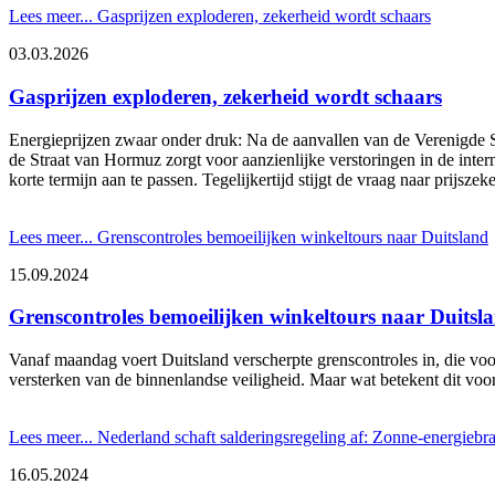
Lees meer...
Gasprijzen exploderen, zekerheid wordt schaars
03.03.2026
Gasprijzen exploderen, zekerheid wordt schaars
Energieprijzen zwaar onder druk: Na de aanvallen van de Verenigde St
de Straat van Hormuz zorgt voor aanzienlijke verstoringen in de inte
korte termijn aan te passen. Tegelijkertijd stijgt de vraag naar prijsz
Lees meer...
Grenscontroles bemoeilijken winkeltours naar Duitsland
15.09.2024
Grenscontroles bemoeilijken winkeltours naar Duitsl
Vanaf maandag voert Duitsland verscherpte grenscontroles in, die voo
versterken van de binnenlandse veiligheid. Maar wat betekent dit vo
Lees meer...
Nederland schaft salderingsregeling af: Zonne-energiebra
16.05.2024