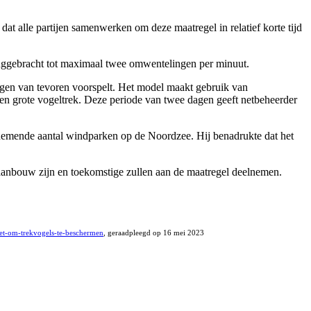
at alle partijen samenwerken om deze maatregel in relatief korte tijd
eruggebracht tot maximaal twee omwentelingen per minuut.
gen van tevoren voorspelt. Het model maakt gebruik van
en grote vogeltrek. Deze periode van twee dagen geeft netbeheerder
nemende aantal windparken op de Noordzee. Hij benadrukte dat het
aanbouw zijn en toekomstige zullen aan de maatregel deelnemen.
zet-om-trekvogels-te-beschermen
, geraadpleegd op 16 mei 2023