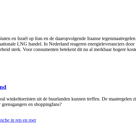
aten en Israël op Iran en de daaropvolgende Iraanse tegenmaatregelen 
rnationale LNG handel. In Nederland reageren energieleveranciers door
ekerheid sterk. Voor consumenten betekent dit nu al merkbaar hogere kost
and
ral winkeltoeristen uit de buurlanden kunnen treffen. De maatregelen z
or grensgangers en shoppingfans?
nche in rep en roer