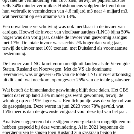
opvallende vermindering van 18% zien, terwijl de papierindustrie
zelfs 34% minder verbruikte. Huishoudens volgden de trend door
hun verbruik te verminderen van 4,6 miljard m3 naar 4 miljard m3,
wat neerkomt op een afname van 13%.
Een opvallende verschuiving was ook merkbaar in de invoer van
aardgas. Hoewel de invoer van vloeibaar aardgas (LNG) bijna 50%
hoger was dan vorig jaar, daalde de invoer van gasvormig aardgas
met 17%. De totale invoer was slechts 2% hoger dan vorig jaar,
terwijl de uitvoer met 10% toenam, met Duitsland als voornaamste
bestemming.
De invoer van LNG komt voornamelijk uit landen als de Verenigde
Staten, Rusland en Noorwegen. Met de VS als dominante
leverancier, was ongeveer 63% van de totale LNG-invoer afkomstig
uit dit land, wat neerkomt op ongeveer 25% van de totale gasinvoer.
Wat betreft de binnenlandse gaswinning blijft deze dalen. Het CBS
meldt dat er op land 38% minder gas werd gewonnen, terwijl de
winning op zee 19% lager was. Een lichtpuntje was de vulgraad van
de gasopslagen. Deze waren in juni 2023 voor 78% gevuld, wat
15% meer is dan de gewenste vulgraad voor deze tijd van het jaar.
Analisten suggereren dat de stijgende energiekosten mogelijk een rol
hebben gespeeld bij deze vermindering. Al in 2021 begonnen de
energieprijzen te stijgen toen Rusland zijn gaskraan begon te