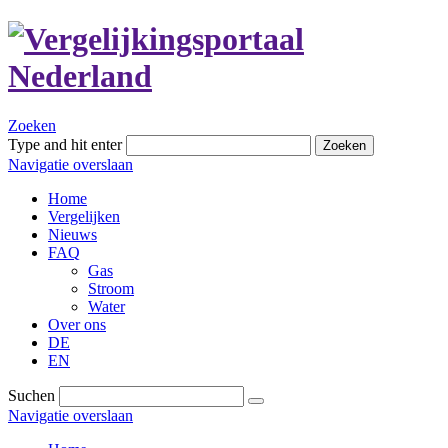
Zoeken
Type and hit enter
Zoeken
Navigatie overslaan
Home
Vergelijken
Nieuws
FAQ
Gas
Stroom
Water
Over ons
DE
EN
Suchen
Navigatie overslaan