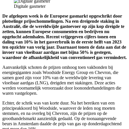
Digitale gasmeter
De afgelopen week is de Europese gasmarkt opgeschrikt door
plotselinge prijsschommelingen. Na een dreigende staking in
Australië, die de wereldwijde gastoevoer op zijn kop dreigde te
zetten, kunnen Europese consumenten en bedrijven nu
opgelucht ademhalen. Recent vrijgegeven cijfers tonen een
daling van 10% in het gasverbruik in de eerste helft van 2023
ten opzichte van vorig jaar. Daarnaast tonen de data aan dat de
invoer van vloeibaar aardgas met bijna 50% is gestegen,
waardoor de afhankelijkheid van conventioneel gas vermindert.
Aanvankelijk schoten de prijzen omhoog toen vakbonden bij
energiegiganten zoals Woodside Energy Group en Chevron, die
samen goed zijn voor 10% van de wereldwijde levering van
vloeibaar aardgas (LNG), dreigden met stakingen. Deze acties
werden voornamelijk veroorzaakt door loononderhandelingen die
waren vastgelopen.
Echter, de schrik was van korte duur. Na het bereiken van een
principeakkoord bij Woodside, waarover de leden nog moeten
stemmen, en na overleg bij Chevron, zijn de prijzen op de
groothandelsmarkt aanzienlijk gedaald. Op de toonaangevende
beurs in Amsterdam daalde de prijs van gas op donderdagochtend
met meer dan 16%.