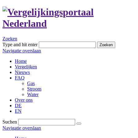
Zoeken
Type and hit enter
Zoeken
Navigatie overslaan
Home
Vergelijken
Nieuws
FAQ
Gas
Stroom
Water
Over ons
DE
EN
Suchen
Navigatie overslaan