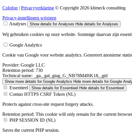
Colofon
|
Privacyverklaring
© Copyright 2026 klimeck consulting
Privacy-instellingen wijzigen
Analyses
Show details
for Analyses
Hide details
for Analyses
Wij gebruiken cookies op onze website. Sommige daarvan zijn essentie
Google Analytics
Cookie van Google voor website analytics. Genereert anonieme statis
Provider:
Google LLC
Retention period:
730
Technical name:
_ga,_gat_gtag_G_NB78M4HK18,_gid
Show more details
for Google Analytics
Hide more details
for Google Analy
Essentieel
Show details
for Essentieel
Hide details
for Essentieel
Contao HTTPS CSRF Token (NL)
Protects against cross-site request forgery attacks.
Retention period:
This cookie will only remain for the current browser
PHP SESSION ID (NL)
Saves the current PHP session.